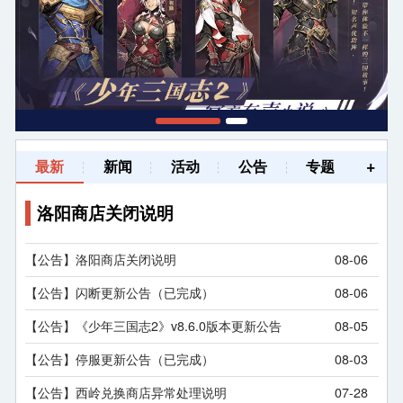
+
最新
新闻
活动
公告
专题
洛阳商店关闭说明
【公告】洛阳商店关闭说明
08-06
【公告】闪断更新公告（已完成）
08-06
【公告】《少年三国志2》v8.6.0版本更新公告
08-05
【公告】停服更新公告（已完成）
08-03
【公告】西岭兑换商店异常处理说明
07-28