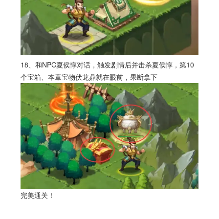
18、和NPC夏侯惇对话，触发剧情后并击杀夏侯惇，第10
个宝箱、本章宝物伏龙鼎就在眼前，果断拿下
完美通关！