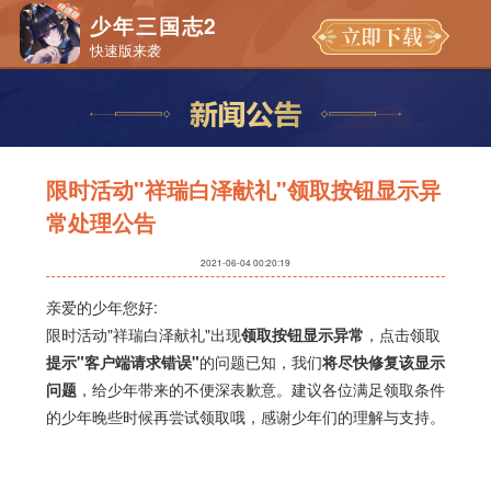
少年三国志2
快速版来袭
限时活动"祥瑞白泽献礼"领取按钮显示异
常处理公告
2021-06-04 00:20:19
亲爱的少年您好:
限时活动"祥瑞白泽献礼"出现
领取按钮显示异常
，点击领取
提示"客户端请求错误"
的问题已知，我们
将尽快修复该显示
问题
，给少年带来的不便深表歉意。建议各位满足领取条件
的少年晚些时候再尝试领取哦，感谢少年们的理解与支持。