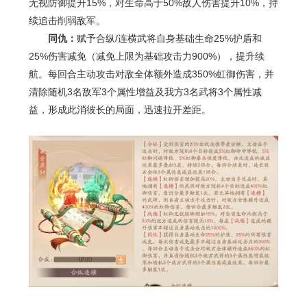
无视防御提升
15%
，对生命高于
50%
敌人伤害提升
10%
，持
续追击削弱敌军。
同仇：
赋予合纵
/
连横武将自身基础生命
25%
护盾和
25%
伤害减免（减免上限为基础攻击力
900%
），提升续
航。每回合主动攻击对敌全体额外造成
350%
虹御伤害，并
清除随机
3
名敌军
3
个属性增益及我方
3
名武将
3
个属性减
益，形成此消彼长的局面，迅速拉开差距。