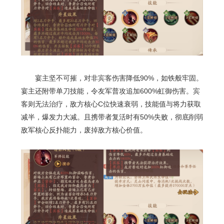
宴主坚不可摧，对非宾客伤害降低
90%
，如铁般牢固。
宴主还附带单刀技能，令友军普攻追加
600%
虹御伤害。宾
客则无法治疗，敌方核心
C
位快速衰弱，技能值与将力获取
减半，爆发力大减。且携带者复活时有
50%
失败，彻底削弱
敌军核心反扑能力，废掉敌方核心价值。