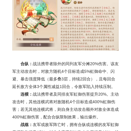
合纵：
战法携带者除外的同列友军分摊
20%
伤害。该友
军主动攻击时，对敌方随机
4
个目标造成
5%
虹御命中、闪
避、暴击强度降低（最多叠
3
层，持续
2
回合），且每回合
延长敌方全体
3
个属性减益
1
回合，令敌军陷入持续压制。
连横：
战法携带者及同排友军虹御伤害提升
20%
。主动
攻击时，其他连横武将对敌随机
4
个目标造成
400%
虹御伤
害；若无其他连横武将，则自身主动攻击额外对敌全体造成
400%
虹御伤害，配合合纵限制效果，输出爆炸。
战殇：
友军或敌军阵亡时，拥有合纵或连横的友军虹御