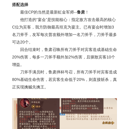
搭配选择
最佳
CP的当然是
最新虹金军师--
鲁肃
！
他打造的“宴会”是技能核心：指定敌方攻击最高的核心
C
位为宾客，我方防御最高坦克为宴主。已有宴会时增加
3
名刀斧手，友军每次普攻额外增加一名刀斧手，刀斧手最多
可达
20
个。
回合结束时，鲁肃召唤所有刀斧手对宾客造成基础生命
20%
伤害，每多一刀斧手额外加
2%
伤害，且驱散宾客
10
个
增益。
刀斧手满员时，鲁肃摔杯号召，所有刀斧手对宾客造成
80%
基础生命伤害，若宾客生命低于
20%
，则直接斩杀，真
正实现擒贼先擒王。