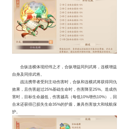
合纵连横体现经纬之才，合纵增益同列武将，连横增益
自身及同排武将。
战法携带者受到主动伤害时，合纵和连横武将获得同仇
效果，且伤害超过
25%
基础生命时，伤害降至
25%
。造成伤
害时，目标生命越低，伤害越高（每低
10%
增伤
10%
），回
合末还获得已损失生命
35%
的护盾，兼具伤害放大和续航保
护。