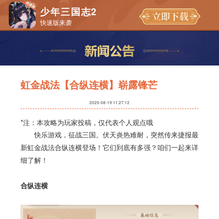
少年三国志2
快速版来袭
虹金战法【合纵连横】崭露锋芒
2025-08-19 11:27:12
*注：本攻略为玩家投稿，仅代表个人观点哦
快乐游戏，征战三国。伏天炎热难耐，突然传来捷报最
新虹金战法合纵连横登场！它们到底有多强？咱们一起来详
细了解！
合纵连横