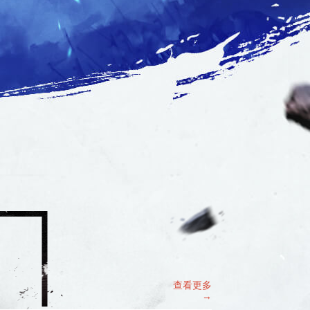
查看更多
→