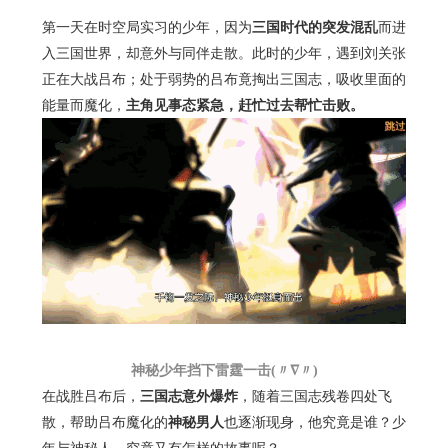
第一天在时空局实习的少年，因为
三国时代的突发混乱
而进
入三国世界，却意外与同伴走散。此时的少年，遇到刘关张
正在大战吕布；处于弱势的吕布竟掏出三国志，吸收里面的
能量而魔化，
主角见事态紧急，赶忙过去帮忙击败。
神秘少年挡下雷霆一击(〃∇〃)
在战胜吕布后，
三国志意外爆炸
，随着三国志残卷四处飞
散，帮助吕布魔化的
神秘男人
也逐渐现身，他究竟是谁？少