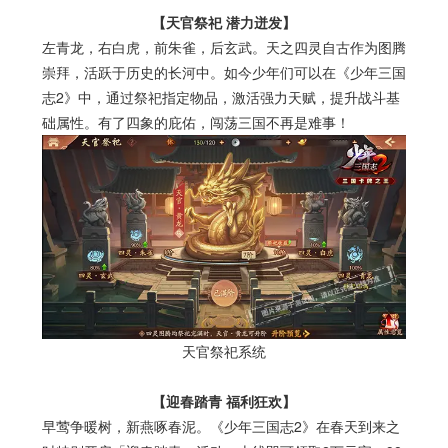
【天官祭祀 潜力迸发】
左青龙，右白虎，前朱雀，后玄武。天之四灵自古作为图腾
崇拜，活跃于历史的长河中。如今少年们可以在《少年三国
志
2
》中，通过祭祀指定物品，激活强力天赋，提升战斗基
础属性。有了四象的庇佑，闯荡三国不再是难事！
天官祭祀系统
【迎春踏青 福利狂欢】
早莺争暖树，新燕啄春泥。《少年三国志
2
》在春天到来之