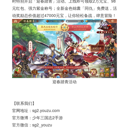
时特别开启「迎春踏青」活动。上线即可领取
2
万元宝、
98
元红包、强力紫金称号；全新金色锦囊「同仇」免费送，活
动奖励总价值超过
47000
元宝，让你轻松备战，肆意冒险！
迎春踏青活动
【联系我们】
官网地址：
sg2.youzu.com
官方微博：少年三国志
2
手游
官方微信：
sg2_youzu