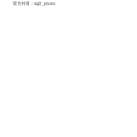
官方抖音：
sg2_youzu
游族平台
用户协议
隐私条款