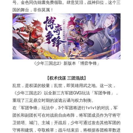
号、金色同仇锦囊免费领取。肆意笑泪，战神归位，这个三
国的舞台，非你莫属！
《少年三国志
2
》新版本「博弈争锋」
【权术伐谋 三团混战】
乱世，是权谋的较量；乱世，即英雄用武之地。这一次，
《少年三国志
2
》以全新三方军团
GVG
玩法「军团争锋」，
重现了三足鼎立时期的波诡云谲与权力制衡。
在「军团争锋」玩法中，
3
个军团将进行
1v1v1
的对抗，军
团长和副团长可在对战前自由布阵，将军团成员作为守将守
卫箭塔、城门、主城；开战后，少年可通过攻击其他军团的
守将和建筑，夺取粮草；战斗结束后，将根据各团粮草数进