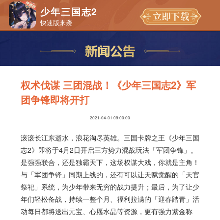
少年三国志2
快速版来袭
权术伐谋 三团混战！《少年三国志2》军
团争锋即将开打
2021-04-01 09:00:00
滚滚长江东逝水，浪花淘尽英雄。三国卡牌之王《少年三国
志
2
》即将于
4
月
2
日开启三方势力混战玩法「军团争锋」。
是强强联合，还是独霸天下，这场权谋大戏，你就是主角！
与「军团争锋」同期上线的，还有可以让天赋觉醒的「天官
祭祀」系统，为少年带来无穷的战力提升；最后，为了让少
年们轻松备战，持续一整个月、福利拉满的「迎春踏青」活
动每日都将送出元宝、心愿水晶等资源，更有强力紫金称