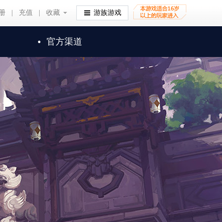
册
|
充值
|
收藏
收藏
游族游戏
•
官方渠道