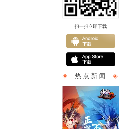
扫一扫立即下载
热 点 新 闻