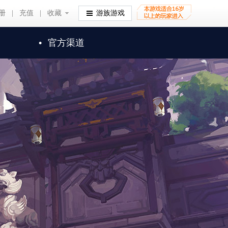
册
|
充值
|
收藏
收藏
游族游戏
•
官方渠道