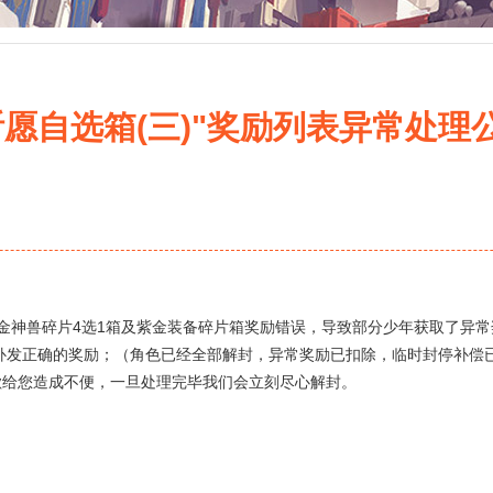
祈愿自选箱(三)"奖励列表异常处理
紫金神兽碎片4选1箱及紫金装备碎片箱奖励错误，导致部分少年获取了异常奖
前补发正确的奖励；（角色已经全部解封，异常奖励已扣除，临时封停补偿
歉给您造成不便，一旦处理完毕我们会立刻尽心解封。