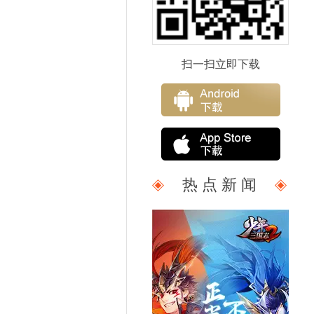
扫一扫立即下载
热 点 新 闻