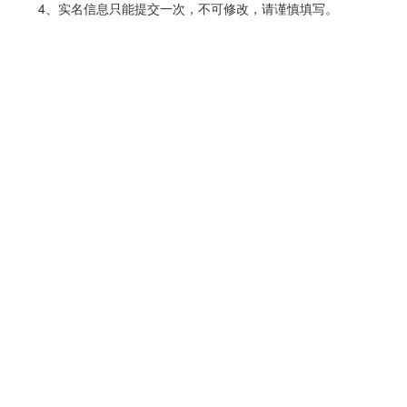
4、实名信息只能提交一次，不可修改，请谨慎填写。
游族平台
用户协议
隐私条款