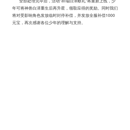
全部处理完毕后，活动"祥瑞白泽献礼"将重新上线，少
年可将神兽白泽重生后再升星，领取应得的奖励。同时我们
将对受影响角色发放临时封停补偿，并发放全服补偿1000
元宝，再次感谢各位少年的理解与支持。