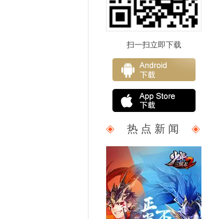
扫一扫立即下载
热 点 新 闻