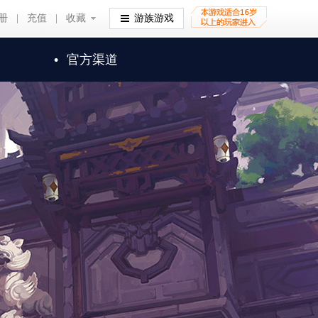
册
|
充值
|
收藏
收藏
游族游戏
•
官方渠道