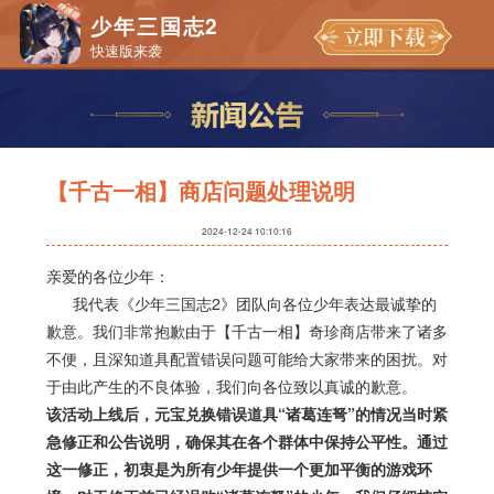
少年三国志2
快速版来袭
【千古一相】商店问题处理说明
2024-12-24 10:10:16
亲爱的各位少年：
我代表《少年三国志2》团队向各位少年表达最诚挚的
歉意。我们非常抱歉由于【千古一相】奇珍商店带来了诸多
不便，且深知道具配置错误问题可能给大家带来的困扰。对
于由此产生的不良体验，我们向各位致以真诚的歉意。
该活动上线后，元宝兑换错误道具“诸葛连弩”的情况当时紧
急修正和公告说明，确保其在各个群体中保持公平性。通过
这一修正，初衷是为所有少年提供一个更加平衡的游戏环