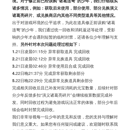
境。对于修正前已经误购“诸葛连弩”的少年，我们仔细核实
诸多情况，例如：获取后未使用，部分使用、部分兑换演义
诸葛亮碎片、或兑换商店内其他不同类型道具等其他情况。
出于对游戏环境的公平追求，为此在道具修正前误购“诸葛
连弩”的少年，我们通过统一回收和消耗返还等处理，受影
响的少年才会遇到短暂的临时封禁，还请各位少年理解与支
持。
另外针对本次问题处理过程如下：
1.
21日凌晨01:15分 异常获取道具 完成回收
2.
21日凌晨02:12分 异常兑换道具 完成回收
3.
21日凌晨02:46分 异常使用且合成 完成回收
4.
22日晚21:37分 完成异常获取剩余部分
5.
22日晚22:29分 完成异常兑换道具剩余部分
完成相关回收后且已补发对应消耗的元宝数量，后续针对部
分少年反馈多扣“演义诸葛亮碎片”会继续核算数据完成补
发。同时回收过程为避免游戏玩法正常的体验，部分少年后
续会临时封禁完成回收。
我们非常珍视每一位少年的意见和反馈，您的支持与理解对
我们意义重大。如果您有任何疑问或建议，欢迎随时联系我