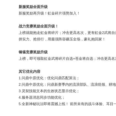
新服奖励全面升级
新服奖励再升级！虹金碎片强势加入！
战力竞赛奖励全面升级！
上榜就能抱走虹金将碎片；冲击更高名次，更有虹金2武将自
拼实力、抢排行，用最强阵容碾压全场，豪礼抱回家！
铜雀竞赛奖励升级
上榜，即可领取虹金武将碎片自选+苍金将自选；冲击更高名
其它优化内容
1.问鼎中原优化：优化问鼎匹配算法；
2.问鼎中原优化：问鼎新赛季内的流浪部队、流浪统领、耕
3.灵契技能文本的生效状态显示优化；
4.服务器消息同步功能优化；
5.全新神秘玩法即将震撼上线！ 前所未有的战斗体验、耳