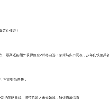
选等你领取！
次，最高还能额外获得虹金2武将自选！荣耀与实力同在，少年们快整兵
地守军统御值调整；
目一新的策略挑战，将带你踏入未知领域，解锁隐藏惊喜！