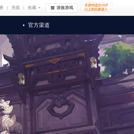
册
|
充值
|
收藏
收藏
游族游戏
•
官方渠道