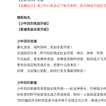
【温馨提示】请少年们务必记下账号密码，因为网络不稳定
精彩抢先
【少年回归奖励升级】
【新服奖励全面升级】
少年回归老服
豪礼放送，福利加码，奖励全面升级！
完成指定任务，即可轻松抱走虹金武将、神兵、神兽、军师
不仅如此，更有稀有资源、珍稀道具限时掉落，助你战力飞
更有自选定制充值礼包，想要什么你来定！
武将、玉锭随心搭配，助你打造专属最强阵容！
少年回归新服
少年回归新服登录奖励全面升级——虹金神将令、竹林隐士
轻松签到即可收获顶尖战力养成资源，助你一上线就遥遥领
*回归服的开启时间及参与条件将于后续正式公布，敬请少年