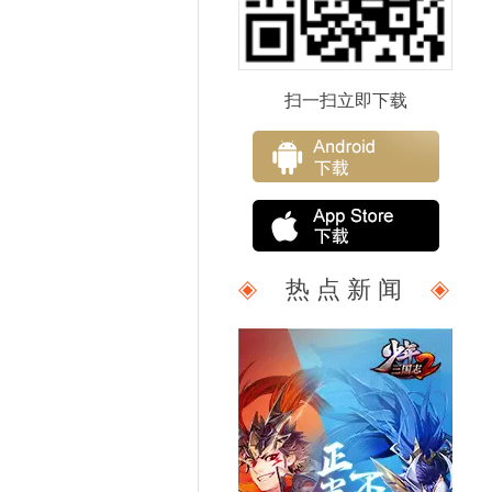
扫一扫立即下载
热 点 新 闻