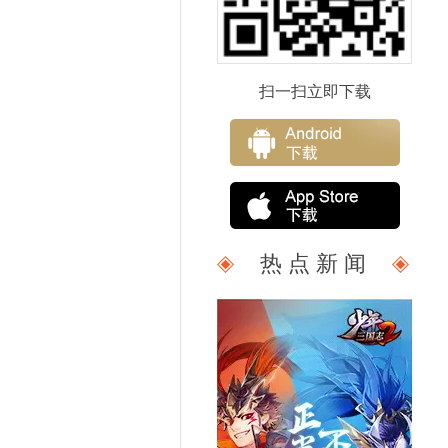
扫一扫立即下载
热 点 新 闻