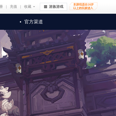
册
|
充值
|
收藏
收藏
游族游戏
•
官方渠道