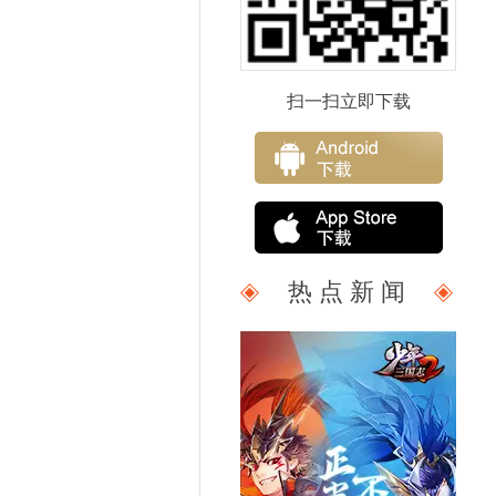
扫一扫立即下载
热 点 新 闻