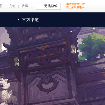
册
|
充值
|
收藏
收藏
游族游戏
•
官方渠道