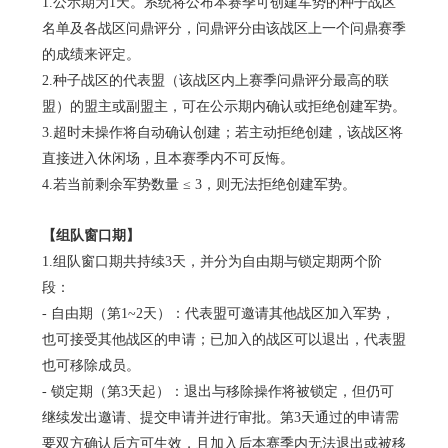
1.公示期为1天。系统将公布本赛季可创建军势的种子战区
名单及各战区问鼎评分，问鼎评分由该战区上一个问鼎赛季
的成绩来评定。
2.种子战区的代表盟（该战区内上赛季问鼎评分最高的联
盟）的盟主或副盟主，可在公示期内确认或拒绝创建军势。
3.超时未操作将自动确认创建；若主动拒绝创建，该战区将
直接进入休闲场，且本赛季内不可反悔。
4.若当前剩余军势数量 ≤ 3，则无法拒绝创建军势。
【组队窗口期】
1.组队窗口期共持续3天，并分为自由期与锁定期两个阶
段：
- 自由期（第1~2天）：代表盟可邀请其他战区加入军势，
也可接受其他战区的申请；已加入的战区可以退出，代表盟
也可移除成员。
- 锁定期（第3天起）：退出与移除操作将被锁定，但仍可
继续发出邀请、提交申请并进行审批。第3天通过的申请需
要双方确认后方可生效，且加入后本赛季内无法退出或被移