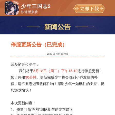
少年三国志2
快速版来袭
停服更新公告（已完成）
2026-05-12 14:57:00
亲爱的各位少年：
我们将于
5月12日（周二）下午15:10
进行停服更新，
预计停服
30分钟
。更新完成少年将会收到小乔发放的补
偿，请不要忘记查收邮件哟！感谢少年一如既往的支持，祝
您游戏愉快！
本次更新内容：
1、修复问鼎"军势"组队期帮助文本错误