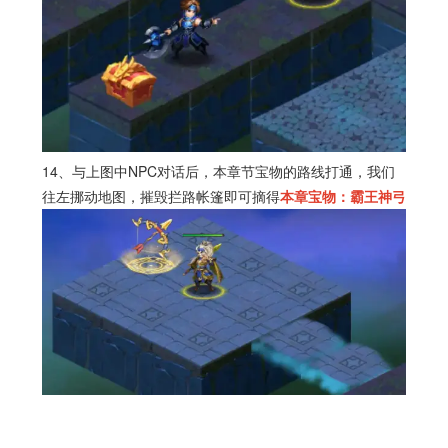
14、与上图中NPC对话后，本章节宝物的路线打通，我们
往左挪动地图，摧毁拦路帐篷即可摘得
本章宝物：霸王神弓