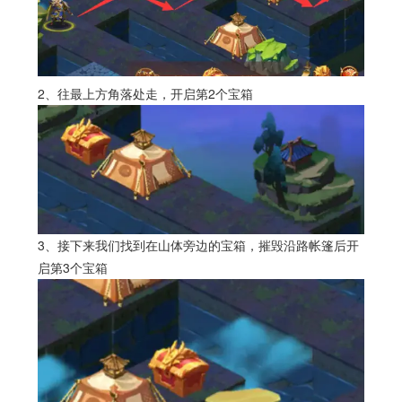
2、往最上方角落处走，开启第2个宝箱
3、接下来我们找到在山体旁边的宝箱，摧毁沿路帐篷后开
启第3个宝箱