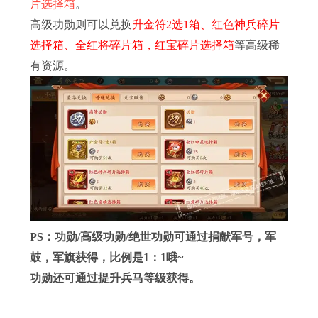
片选择箱
。
高级功勋则可以兑换
升金符2选1箱、红色神兵碎片
选择箱、全红将碎片箱，红宝碎片选择箱
等高级稀
有资源。
PS：功勋/高级功勋/绝世功勋可通过捐献军号，军
鼓，军旗获得，比例是1：1哦~
功勋还可通过提升兵马等级获得。