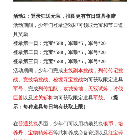
活动2：登录狂送元宝，推图更有节日道具相赠
活动期间，少年们登录游戏即可领取元宝和节日道
具奖励
登录第一日
：
元宝*588，军鼓*5，军号*20
登录第二日
：
元宝*588，军鼓*5，军号*20
登录第三日
：
元宝*588，军鼓*5，军号*20
活动期间，少年们完成
主线副本挑战，列传传记挑
战、竞技场挑战、秘境寻宝挑战
均可获取限定道具
军号
，完成
列传组队，攻城掠地，无双试炼，讨伐
巨兽
以及
过关斩将
均可获取限定道具
军鼓
。
（提
示：每种道具每日均有获取上限）
在
普通兑换
界面，少年们可以用功勋兑换
银币，培
养丹，宝物精炼石
等武将养成必备资源以及
红宝碎