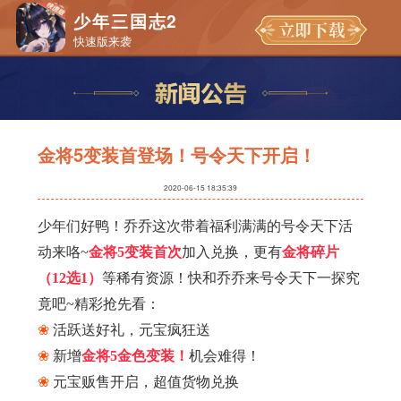
少年三国志2
快速版来袭
金将5变装首登场！号令天下开启！
2020-06-15 18:35:39
​少年们好鸭！乔乔这次带着福利满满的号令天下活
动来咯~
金将5变装首次
加入兑换，更有
金将碎片
（12选1）
等稀有资源！快和乔乔来号令天下一探究
竟吧~精彩抢先看：
❀
活跃送好礼，元宝疯狂送
❀
新增
金将5金色变装！
机会难得！
❀
元宝贩售开启，超值货物兑换