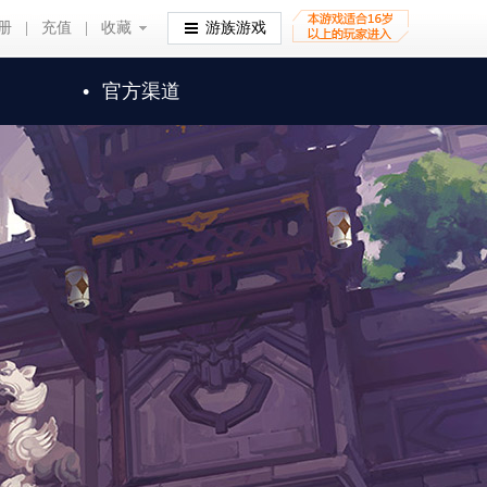
册
|
充值
|
收藏
收藏
游族游戏
•
官方渠道