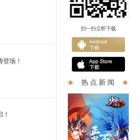
扫一扫立即下载
俦登场！
热 点 新 闻
启！