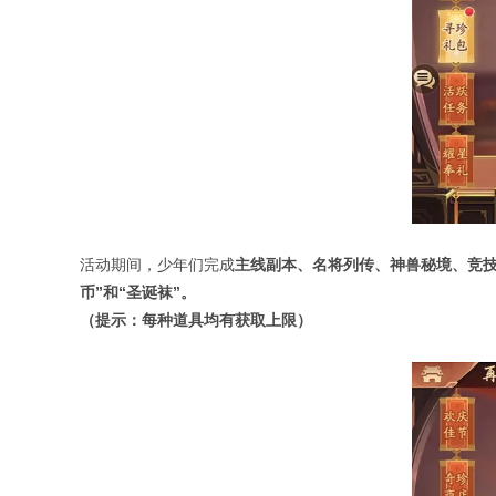
活动期间，少年们完成
主线副本、名将列传、神兽秘境、竞
币
”
和
“
圣诞袜
”
。
（提示：每种道具均有获取上限
）