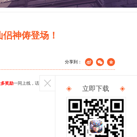
仙侣神俦登场！
分享到：
众多奖励
一同上线，话不多说，且随乔乔一起来看看吧
~
立即下载