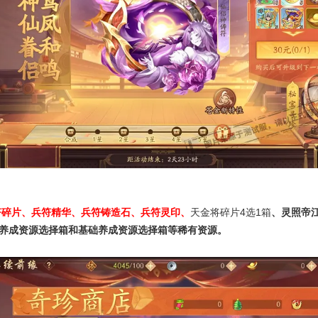
符碎片
、兵符精华、兵符铸造石、兵符灵印、
天金将碎片
4
选
1
箱
、灵照帝
养成资源选择箱和基础养成资源选择箱等稀有资源。