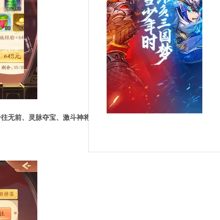
一往无前、灵脉夺宝、激斗神将和神兽远征
可获得道具
“
祈愿