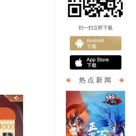
扫一扫立即下载
热 点 新 闻