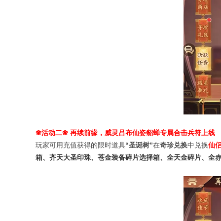
活动二
再续前缘，威灵吕布仙姿貂蝉专属合击兵符上线
❀
❀
玩家可用充值获得的限时道具
“
圣诞树
”
在
奇珍
兑换
中兑换
仙
箱、齐天大圣印珠、苍金装备碎片选择箱、全天金碎片、全