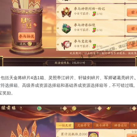
中包括
天金将碎片
4
选
1
箱、灵照帝江碎片、轩辕剑碎片、军师诸葛亮碎片
紫符选择箱、
高级养成资源选择箱和基础养成资源选择箱等，不可错过哦
宝奖励。