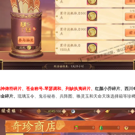
侣神俦符碎片、苍金称号
-
琴瑟调和、列缺执夷碎片
、
红颜小乔碎片、西川
赤金碎片、
琉璃玉令
、鬼谷秘卷、
兵阵图、唤灵玉和天命天珠选择箱等珍