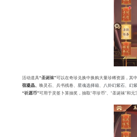
活动道具
“
圣诞袜
”
可以在奇珍兑换中换购大量珍稀资源，其
宿凝晶、
唤灵石、兵书残卷、
星魂选择箱、八卦幻紫石、幻
“祈愿币”
可用于灵签卜算抽奖，抽取“寻珍币”、“圣诞袜”和元