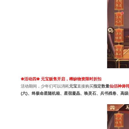
活动四
元宝贩售开启，稀缺物资限时折扣
❀
❀
活动期间，少年们可以消耗
元宝
直接购买
指定数量
仙侣神俦
(
六
)
、终极命星随机箱、星宿凝晶、唤灵石、兵书残卷
、
高级