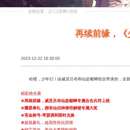
当前位置：
少三2官网
>
活动
再续前缘，《
2023-12-22 18:30:00
哈喽，少年们！由威灵吕布和仙姿貂蝉组合带来的，全新
精彩抢先看
再续前缘，威灵吕布仙姿貂蝉专属合击兵符上线
❀
耀星奉礼，拥有仙侣神俦符解锁专属大奖
❀
苍金称号
-
琴瑟调和限时兑换
❀
超值豪礼，超高性价比回馈
❀
秘宝寻珍，苍金大奖限时抽取
❀