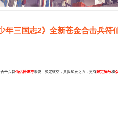
少年三国志2》全新苍金合击兵符
合击兵符
仙侣神俦符
来袭！缘定破空，共握星辰之力，更有
限定称号
和