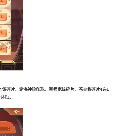
奇策碎片、定海神珍印珠、军师庞统碎片、苍金将碎片
4
选
1
稀奖励
。