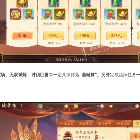
技场、无双试炼、讨伐巨兽
有一定几率掉落
“
圣诞袜
”
。另外
完成活跃任务