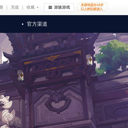
册
|
充值
|
收藏
收藏
游族游戏
•
官方渠道