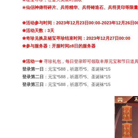
仙侣神俦符碎片、兵符精华、兵符铸造石、兵符灵印等限量
❀
活动参与时间：
2023
年
12
月
23
日
00:00-2023
年
12
月
26
日
0
❀
活动天数：
3
天
❀
奇珍兑换及秘宝寻珍结束时间：
2023
年
12
月
27
日
00:00
❀
参与服务器：开服时间
≥8
日的服务器
❀
活动一
寻珍礼包，每日登录即可领取丰厚元宝和节日道
❀
❀
登录第一日
：元宝
*588
，祈愿币
*5
、圣诞袜
*
15
登录第二日
：元宝
*588
，祈愿币
*5
、圣诞袜
*15
登录第三日
：
元宝
*588
，
祈愿币
*
5
、
圣诞袜
*
15