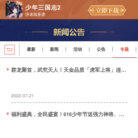
少年三国志2
快速版来袭
最新
新闻
活动
公告
专题
群龙聚首，武究天人！天金品质「虎军上将」连携战团冲锋！
2022-07-21
福利盛典，全民盛宴！616少年节送强力神将、神兵、称号~