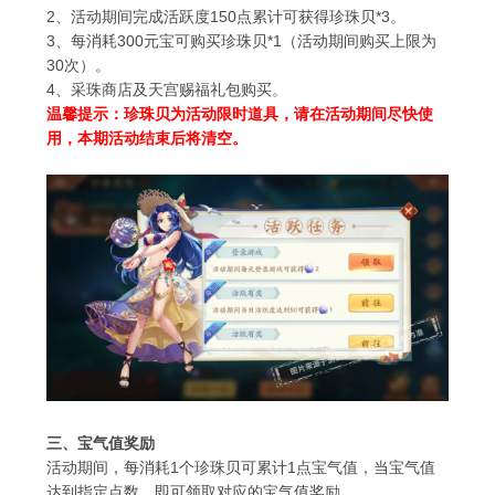
2
、活动期间完成活跃度
150
点累计可获得珍珠贝
*3
。
3
、每消耗
300
元宝可购买珍珠贝
*1
（活动期间购买上限为
30
次）。
4
、采珠商店及天宫赐福礼包购买。
温馨提示：珍珠贝为活动限时道具，请在活动期间尽快使
用，本期活动结束后将清空。
三、宝气值奖励
活动期间，每消耗
1
个珍珠贝可累计
1
点宝气值，当宝气值
达到指定点数，即可领取对应的宝气值奖励。