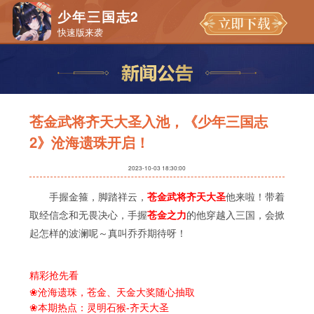
少年三国志2
快速版来袭
苍金武将齐天大圣入池，《少年三国志
2》沧海遗珠开启！
2023-10-03 18:30:00
手握金箍，脚踏祥云，
苍金武将齐天大圣
他来啦！带着
取经信念和无畏决心，手握
苍金之力
的他穿越入三国，会掀
起怎样的波澜呢～真叫乔乔期待呀！
精彩抢先看
沧海遗珠，苍金、天金大奖随心抽取
❀
本期热点：灵明石猴
-
齐天大圣
❀