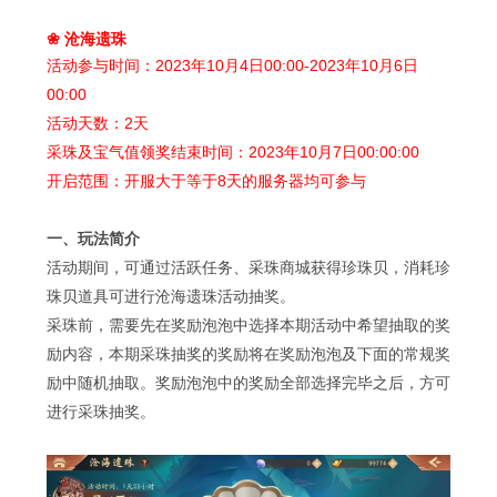
沧海遗珠
❀
活动参与时间：
2023
年
10
月
4
日
00:00-2023
年
10
月
6
日
00:00
活动天数：
2
天
采珠及宝气值领奖结束时间：
2023
年
10
月
7
日
00:00:00
开启范围：开服大于等于
8
天的服务器均可参与
一、玩法简介
活动期间，可通过活跃任务、采珠商城获得珍珠贝，消耗珍
珠贝道具可进行沧海遗珠活动抽奖。
采珠前，需要先在奖励泡泡中选择本期活动中希望抽取的奖
励内容，本期采珠抽奖的奖励将在奖励泡泡及下面的常规奖
励中随机抽取。奖励泡泡中的奖励全部选择完毕之后，方可
进行采珠抽奖。