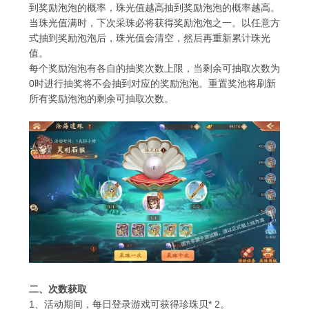
到奖励泡泡的概率，珠光值越高抽到奖励泡泡的概率越高。
当珠光值满时，下次采珠必将获得奖励泡泡之一。以任意方
式抽到奖励泡泡后，珠光值会清空，然后再重新累计珠光
值。
每个奖励泡泡有各自的抽奖次数上限，当剩余可抽取次数为
0
时进行抽奖将不会抽到对应的奖励泡泡。重置奖池将刷新
所有奖励泡泡的剩余可抽取次数。
二、次数获取
1
、活动期间，每日登录游戏可获得珍珠贝
*
2
。