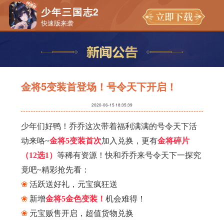
少年三国志2
快速版来袭
金将5变装首登场！号令天下开启！
2020-06-15 18:35:39
​少年们好鸭！乔乔这次带着福利满满的号令天下活
动来咯~
金将5变装首次
加入兑换，更有
金将碎片
（12选1）
等稀有资源！快和乔乔来号令天下一探究
竟吧~精彩抢先看：
❀
活跃送好礼，元宝疯狂送
❀
新增
金将5金色变装！
机会难得！
❀
元宝贩售开启，超值货物兑换