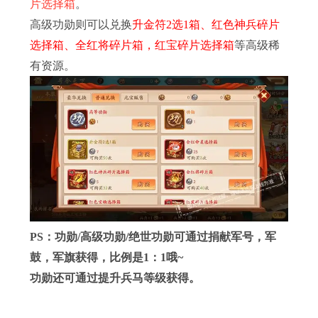
片选择箱
。
高级功勋则可以兑换
升金符2选1箱、红色神兵碎片
选择箱、全红将碎片箱，红宝碎片选择箱
等高级稀
有资源。
PS：功勋/高级功勋/绝世功勋可通过捐献军号，军
鼓，军旗获得，比例是1：1哦~
功勋还可通过提升兵马等级获得。