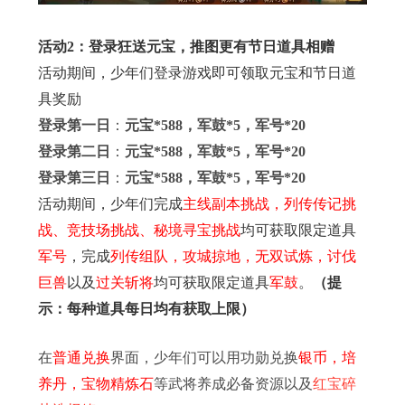
活动2：登录狂送元宝，推图更有节日道具相赠
活动期间，少年们登录游戏即可领取元宝和节日道
具奖励
登录第一日
：
元宝*588，军鼓*5，军号*20
登录第二日
：
元宝*588，军鼓*5，军号*20
登录第三日
：
元宝*588，军鼓*5，军号*20
活动期间，少年们完成
主线副本挑战，列传传记挑
战、竞技场挑战、秘境寻宝挑战
均可获取限定道具
军号
，完成
列传组队，攻城掠地，无双试炼，讨伐
巨兽
以及
过关斩将
均可获取限定道具
军鼓
。
（提
示：每种道具每日均有获取上限）
在
普通兑换
界面，少年们可以用功勋兑换
银币，培
养丹，宝物精炼石
等武将养成必备资源以及
红宝碎