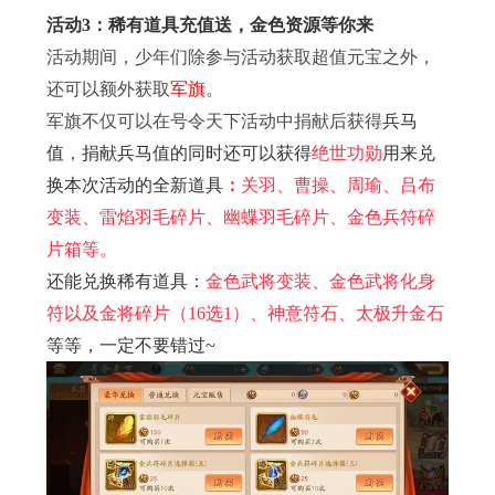
活动3：稀有道具充值送，金色资源等你来
活动期间，少年们除参与活动获取超值元宝之外，
还可以额外获取
军旗
。
军旗不仅可以在号令天下活动中捐献后获得
兵马
值
，
捐献兵马值的同时还可以获得
绝世功勋
用来兑
换本次活动的全新道具
：
关羽、曹操、周瑜、吕布
变装、雷焰羽毛碎片、幽蝶羽毛碎片、金色兵符碎
片箱等。
还能兑换稀有道具：
金色武将变装、金色武将化身
符以及金将碎片（16选1）、神意符石、太极升金石
等等，一定不要错过~