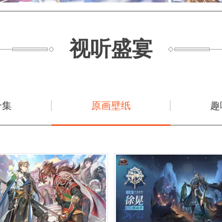
视听盛宴
合集
原画壁纸
趣