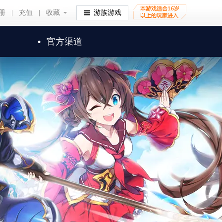
册
|
充值
|
收藏
收藏
游族游戏
•
官方渠道