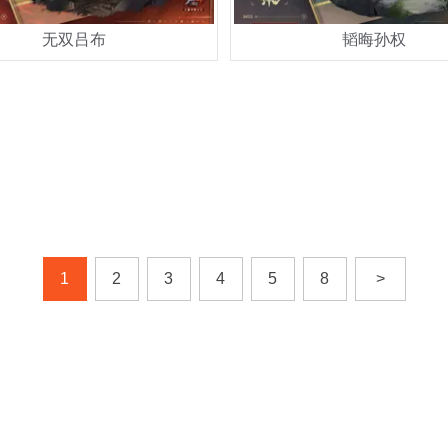
无双吕布
韬晦孙权
1
2
3
4
5
8
>