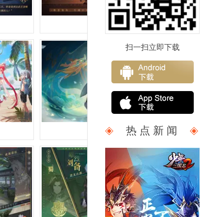
虎咆张飞
扫一扫立即下载
热 点 新 闻
军师诸葛亮