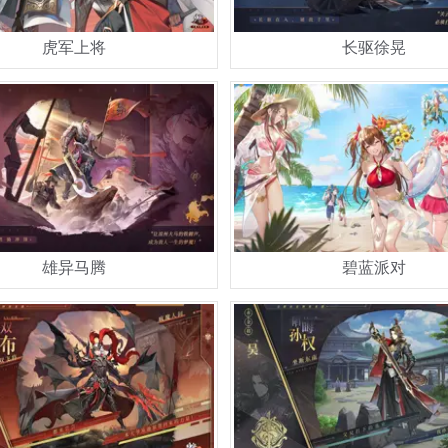
虎军上将
长驱徐晃
雄异马腾
碧蓝派对