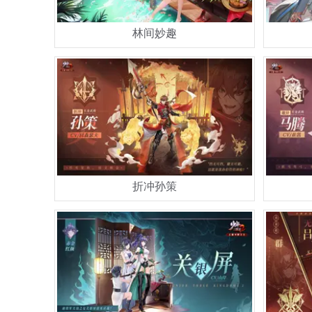
林间妙趣
折冲孙策