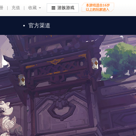
册
|
充值
|
收藏
收藏
游族游戏
•
官方渠道