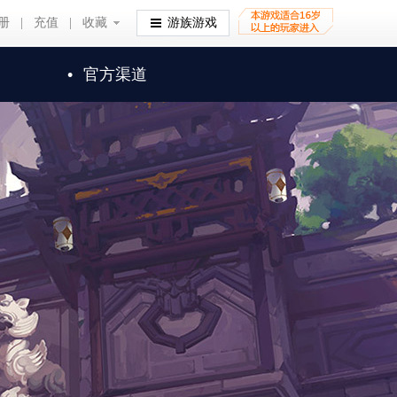
册
|
充值
|
收藏
收藏
游族游戏
•
官方渠道