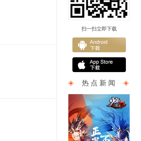
扫一扫立即下载
热 点 新 闻