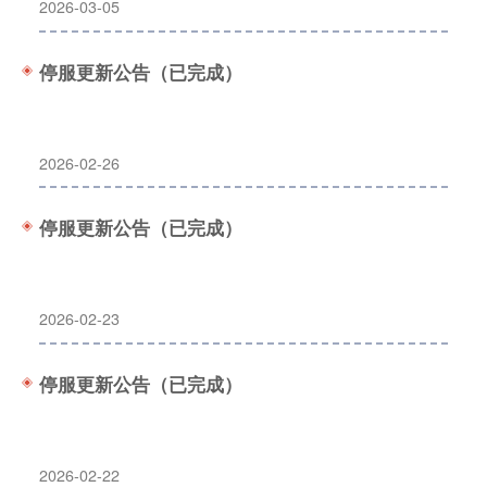
2026-03-05
停服更新公告（已完成）
2026-02-26
停服更新公告（已完成）
2026-02-23
停服更新公告（已完成）
2026-02-22