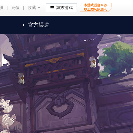
册
|
充值
|
收藏
收藏
游族游戏
•
官方渠道