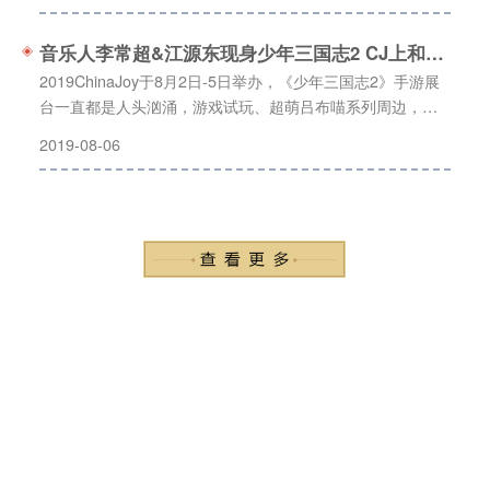
音乐人李常超&江源东现身少年三国志2 CJ上和粉丝你画我猜
2019ChinaJoy于8月2日-5日举办，《少年三国志2》手游展
台一直都是人头汹涌，游戏试玩、超萌吕布喵系列周边，汉
堡王特别联名定制超值套餐……让大家在大“堡”口福的同时重
2019-08-06
回三国，少年意气，嗨翻CJ!