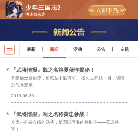
少年三国志2
快速版来袭
最新
新闻
活动
公告
专题
『武将情报』魏之名将夏侯惇揭秘！
开疆展土夏侯惇，枪戟丛中敌万军。 拔矢去眸枯一目，啖睛
忿气唤双亲。
2019-08-30
『武将情报』蜀之名将黄忠参战！
今天小乔要介绍的武将，是蜀国有名的神射手——黄忠将
军！