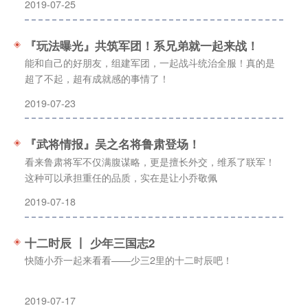
2019-07-25
『玩法曝光』共筑军团！系兄弟就一起来战！
能和自己的好朋友，组建军团，一起战斗统治全服！真的是
超了不起，超有成就感的事情了！
2019-07-23
『武将情报』吴之名将鲁肃登场！
看来鲁肃将军不仅满腹谋略，更是擅长外交，维系了联军！
这种可以承担重任的品质，实在是让小乔敬佩
2019-07-18
十二时辰 丨 少年三国志2
快随小乔一起来看看——少三2里的十二时辰吧！
2019-07-17