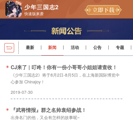
少年三国志2
快速版来袭
最新
新闻
活动
公告
专题
CJ来了 | 叮咚！你有一份小哥哥小姐姐请查收！
《少年三国志2》将于8月2日-8月5日，在上海新国际博览中
心参加 Chinajoy！
2019-07-30
『武将情报』群之名帅袁绍参战！
出身名门的他，又会有怎样的故事呢~