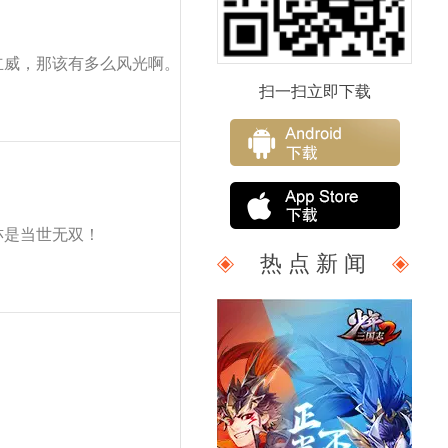
立威，那该有多么风光啊。
扫一扫立即下载
亦是当世无双！
热 点 新 闻