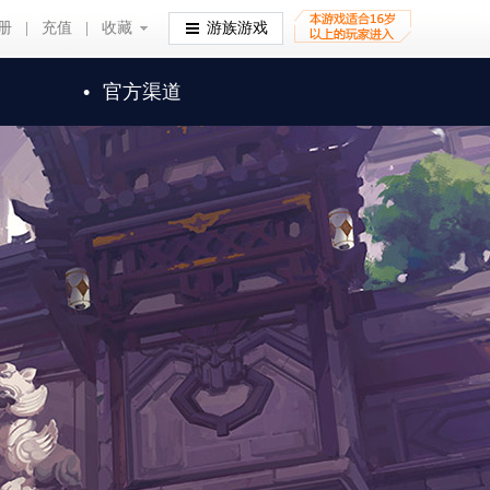
册
|
充值
|
收藏
收藏
游族游戏
•
官方渠道