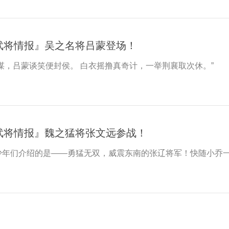
武将情报』吴之名将吕蒙登场！
谋，吕蒙谈笑便封侯。 白衣摇撸真奇计，一举荆襄取次休。”
武将情报』魏之猛将张文远参战！
少年们介绍的是——勇猛无双，威震东南的张辽将军！快随小乔一