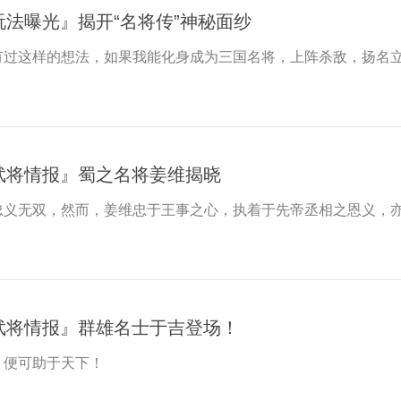
玩法曝光』揭开“名将传”神秘面纱
有过这样的想法，如果我能化身成为三国名将，上阵杀敌，扬名
武将情报』蜀之名将姜维揭晓
忠义无双，然而，姜维忠于王事之心，执着于先帝丞相之恩义，
武将情报』群雄名士于吉登场！
，便可助于天下！