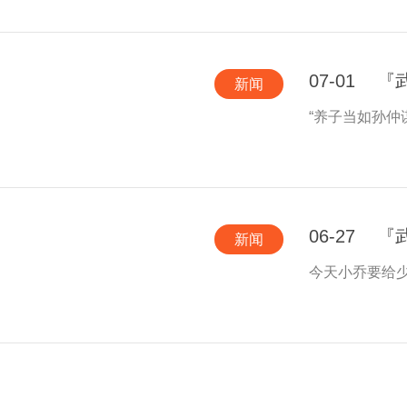
07-01
『
新闻
“养子当如孙仲
06-27
『
新闻
今天小乔要给